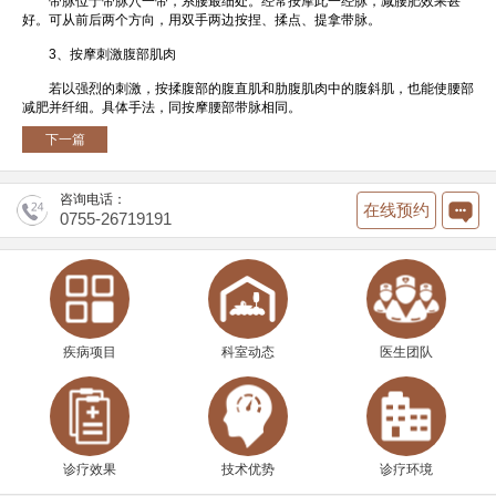
带脉位于带脉穴一带，系腰最细处。经常按摩此一经脉，减腰肥效果甚
好。可从前后两个方向，用双手两边按捏、揉点、提拿带脉。
3、按摩刺激腹部肌肉
若以强烈的刺激，按揉腹部的腹直肌和肋腹肌肉中的腹斜肌，也能使腰部
减肥并纤细。具体手法，同按摩腰部带脉相同。
下一篇
咨询电话：
在线预约
0755-26719191
疾病项目
科室动态
医生团队
诊疗效果
技术优势
诊疗环境