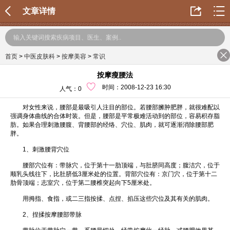
文章详情
首页
>
中医皮肤科
>
按摩美容
>
常识
按摩瘦腰法
时间：2008-12-23 16:30
人气：
0
对女性来说，腰部是最吸引人注目的部位。若腰部臃肿肥胖，就很难配以
强调身体曲线的合体时装。但是，腰部是平常极难活动到的部位，容易积存脂
肪。如果合理刺激腰腹、背腰部的经络、穴位、肌肉，就可逐渐消除腰部肥
胖。
1、刺激腰背穴位
腰部穴位有：带脉穴，位于第十一肋顶端，与肚脐同高度；腹洁穴，位于
顺乳头线往下，比肚脐低3厘米处的位置。背部穴位有：京门穴，位于第十二
肋骨顶端；志室穴，位于第二腰椎突起向下5厘米处。
用拇指、食指，或二三指按揉、点捏、掐压这些穴位及其有关的肌肉。
2、捏揉按摩腰部带脉