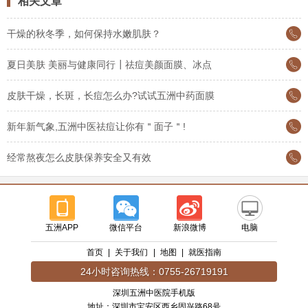
相关文章
干燥的秋冬季，如何保持水嫩肌肤？
夏日美肤 美丽与健康同行┃祛痘美颜面膜、冰点
皮肤干燥，长斑，长痘怎么办?试试五洲中药面膜
新年新气象,五洲中医祛痘让你有＂面子＂!
经常熬夜怎么皮肤保养安全又有效
五洲APP
微信平台
新浪微博
电脑
首页
|
关于我们
|
地图
|
就医指南
24小时咨询热线：0755-26719191
深圳五洲中医院手机版
地址：深圳市宝安区西乡固兴路68号