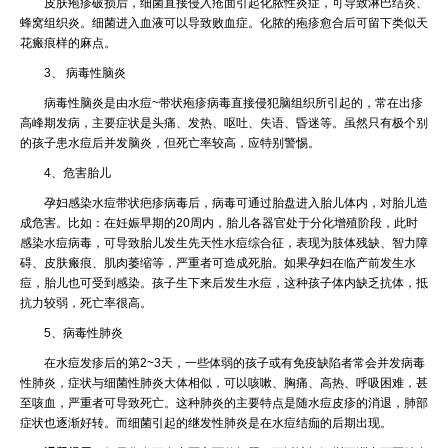
皮肤疱疹破损后，细菌直接侵入疮面引起化脓性炎症，可导致淋巴结炎、
蜂窝组织炎。细菌进入血液可以导致败血症。化脓的疱疹愈合后可留下类似天
花瘢痕样的麻点。
3、 病毒性脑炎
病毒性脑炎是由水痘~带状疱疹病毒直接侵犯脑组织所引起的，常在出疹
高峰期发病，主要症状是头痛、发热、呕吐、失语、昏迷等。虽然只有极个别
的孩子患水痘后并发脑炎，但死亡率较高，应特别警惕。
4、危害胎儿
孕妇感染水痘带状疤疹病毒后，病毒可通过胎盘进入胎儿体内，对胎儿造
成危害。比如：在妊娠早期的20周内，胎儿各器官处于分化增殖阶段，此时
感染水痘病毒，可导致胎儿发生先天性水痘综合征，表现为肢体残缺、智力障
碍、皮肤瘢痕、肌肉萎缩等，严重者可造成死胎。如果孕妇在临产前发生水
痘，胎儿也可受到感染。孩子生下来后发生水痘，这种孩子体内缺乏抗体，抵
抗力较弱，死亡率很高。
5、病毒性肺炎
在水痘发疹后的第2~3天，一些体弱的孩子或有免疫缺陷者常会并发病毒
性肺炎，症状与细菌性肺炎大体相似，可以咳嗽、胸痛、高热、呼吸困难，甚
至咳血，严重者可导致死亡。这种肺炎的主要特点是随水痘皮疹的消退，肺部
症状也逐渐好转。而细菌引起的继发性肺炎是在水痘结痂的后期出现。