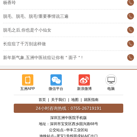
杨香玲
脱毛、脱毛、脱毛!重要事情说三遍
脱毛之后,你也是个小仙女
长痘痘了千万别这样做
新年新气象,五洲中医祛痘让你有＂面子＂!
五洲APP
微信平台
新浪微博
电脑
首页
|
关于我们
|
地图
|
就医指南
24小时咨询热线：0755-26719191
深圳五洲中医院手机版
地址：深圳市宝安区西乡固兴路68号
公交站点--华丰工业区站
地铁站点--罗宝1号线固戍站A/C出口