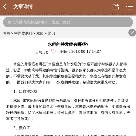
文章详情
首页
>
中医皮肤科
>
水痘
>
常识
水痘的并发症有哪些?
时间：2013-06-17 14:37
人气：
0
水痘的并发症有哪些?水痘也是有并发症的?水痘可能小时候很多人都得
过，它是一种由病毒导致的急性传染病。很多的家长都认为水痘不是什么大
病，不需要大动干戈。其实水痘的危害还是很大的，水痘也有很多的并发症
的。下面我们就为大家介绍一下水痘的并发症，希望给大家带来帮助。
1、出血性水痘
水痘~带状疱疹病毒侵犯血液系统后，引起血液成分和机能改变，导致凝
血机能下降。最明显的就是水痘变成血痘，本来是水珠样的疱疹，变成像石榴
籽样的疱疹。除了水痘出血外，还可见鼻腔、胃肠道出血，有的人有血尿，严
重者可导致死亡。
2、败血症