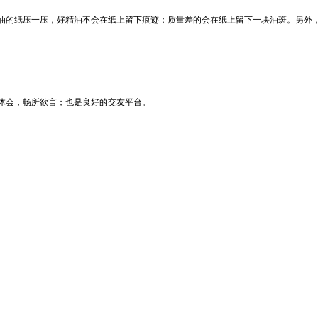
的纸压一压，好精油不会在纸上留下痕迹；质量差的会在纸上留下一块油斑。另外，
与体会，畅所欲言；也是良好的交友平台。