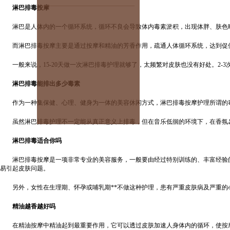
淋巴排毒按摩
淋巴是人体内的一个循环系统，循环不良会导致体内毒素淤积，出现体胖、肤色
而淋巴排毒按摩主要是通过按摩和精油的芳香作用，疏通人体循环系统，达到促使
一般来说，15-20天做一次淋巴排毒护理就够了，太频繁对皮肤也没有好处。2-
淋巴排毒能排出多少毒素
作为一种集保健、心理、健身为一体的美容休闲方式，淋巴排毒按摩护理所谓的毒
虽然淋巴排毒护理不一定能从真正意义上排毒，但在音乐低徊的环境下，在香氛袅
淋巴排毒适合你吗
淋巴排毒按摩是一项非常专业的美容服务，一般要由经过特别训练的、丰富经验的
易引起皮肤问题。
另外，女性在生理期、怀孕或哺乳期**不做这种护理，患有严重皮肤病及严重的
精油越香越好吗
在精油按摩中精油起到最重要作用，它可以透过皮肤加速人身体内的循环，使按摩