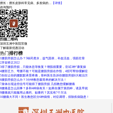
擅长：
擅长皮肤科常见病、多发病的....
【详情】
咨询
预约
扫描二维码
深圳五洲中医院官微
了解
最新优惠活动
热门
排行榜
1
腰肌劳损怎么办？5味药煮水，益气固表，补血活血，强筋壮骨
2
牙齿矫正2022
3
得了腰肌劳损，只能休息等恢复？增肌很重要，尝试3种“康复操
4
腰部乏力、弯腰不能？可能是腰肌劳损在作怪，4招可帮你缓解症
5
别在让你的腰默默承受疼痛，骨科医生告诉你腰肌劳损6大根治方
6
腰肌劳损怎么办？3分钟教您最简单的解决方法！
7
身体出现这些信号可能得了腰肌劳损 几招教您缓解腰痛
8
腰痛是怎么回事？多和4种病有关！如果你属于第四种，请及早就
9
腰痛就只能服用止痛药、贴膏药？其实有7个方法
10
腰痛大不同！医生教您区分6种病情，对症调理，排除疾病隐患！