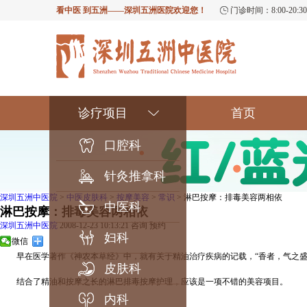
看中医 到五洲——深圳五洲医院欢迎您！
门诊时间：8:00-20
诊疗项目
首页
口腔科
针灸推拿科
深圳五洲中医院
>
中医皮肤科
>
按摩美容
>
常识
> 淋巴按摩：排毒美容两相依
中医科
淋巴按摩：排毒美容两相依
深圳五洲中医院
2008-12-23 10:13:21
咨询
预约
妇科
微信
早在医学著作《神农本草经》中，就有关于精油治疗疾病的记载，“香者，气之盛，
皮肤科
结合了精油和按摩之长的淋巴排毒按摩护理，应该是一项不错的美容项目。
内科