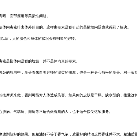
晦暗、面部痤疮等美损性问题。
体内毒素排出体外的目的。这样由毒素淤积引起的美损性问题也就得到了解决。
3次以后，人的肤色和身体的状况会有明显的好转。
素是指体内淤积的垃圾，并不是体内真的毒素。
袅的氛围中，享受着来自美容师的温柔的按摩，也是一种身心放松的享受。对于长期
按摩师来做，否则可能对人体造成伤害。如果你的皮肤是干燥、缺水型的，接受这种
心脏病、气喘病、癫痫等不适合做香薰的人，也不适合接受这项服务。
达到较好的效果。但精油好不等于香气浓，质量好的精油反而香味并不大。精油质量