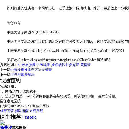
识别精油的优劣有一个简单办法：在手上滴一两滴精油、涂开，然后放上一张吸油
为您服务
中医美容专家咨询QQ：627546343
中医美容交流QQ群：31714163 欢迎国内外爱美人士加入，讨论交流美容经验
中医美容专家在线：http://bbs.wz16.net/forum/msgList.aspx?ClassCode=10052971
美容论坛：http://bbs.wz16.net/forum/msgList.aspx?ClassCode=10054653
搜索热词：
中医皮肤病
中医减肥
拔罐减肥
针灸减肥
黄褐斑
上一篇
中医按摩推拿美容法去雀斑
下一篇
淋巴排毒按摩法
快速
预约
预约须知：
1、网络预约，优先就诊；
2、提交预约后，5-10分钟内客服将会与您联系，确认预约详情，请耐心等候。
医保定点医院
门诊时间：
8:00-21:00
无假日医院
健康问答
就医指南
来院路线
医生
推荐
+ more
杨香玲
主治医师