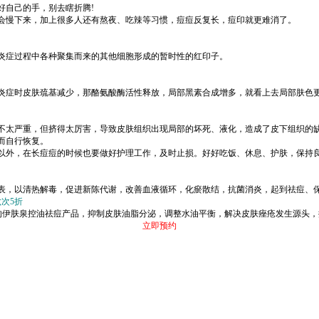
自己的手，别去瞎折腾!
慢下来，加上很多人还有熬夜、吃辣等习惯，痘痘反复长，痘印就更难消了。
症过程中各种聚集而来的其他细胞形成的暂时性的红印子。
症时皮肤巯基减少，那酪氨酸酶活性释放，局部黑素合成增多，就看上去局部肤色更
太严重，但挤得太厉害，导致皮肤组织出现局部的坏死、液化，造成了皮下组织的
而自行恢复。
外，在长痘痘的时候也要做好护理工作，及时止损。好好吃饭、休息、护肤，保持
，以清热解毒，促进新陈代谢，改善血液循环，化瘀散结，抗菌消炎，起到祛痘、
次5折
伊肤泉控油祛痘产品，抑制皮肤油脂分泌，调整水油平衡，解决皮肤痤疮发生源头，
立即预约