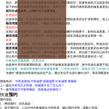
所以，挤痘痘就是痘印形成的条件和捷径。不想要痘印，快捷有效的方法就是管好
留下的痘印会随着时间的流逝淡化，但年纪大了，新陈代谢和肌肤的修复速度也会
痘印分成很多种，分类针对才会更有效。
红色痘印
比较容易去除，它是长痘的位置有炎症反应，周围的血管还在扩张和增生，加上炎
能否消退：
护理得当的话，一般在几周内就会消除。
黑色痘印
在我们皮肤色素代谢过程中，巯基能竞争酪氨酸酶中的铜离子，影响合成黑素。炎
能否消退：
往往数月才能变淡，本身皮肤色深的朋友消退起来还会更慢一些。
痘坑
如果长的是囊肿型、结节型的痘痘，就很容易形成明显的痘坑型痘印。即使痘痘不
能否消退：
少数轻微凹陷的痘坑有可能自行修复，否则很难通过皮肤的自身代谢
由此可见，无论是哪种痘印，都与痘痘的严重程度有关，所以除了管好自己的手以
想让痘印好得更快，除了温柔呵护以外，还可以来五洲中医院皮肤科试一试!
中医祛痘美颜面膜，仅需28/次!
由多种中草药研磨调制而成，通过中药贴敷皮肤渗透作用，使中药成分渗透于肌表
祛痘修复，就选伊肤泉微针祛痘修复套餐，门市价2680元，现单次7折/三次6折/六
含微针+配套的伊肤泉控油祛痘产品，通过专业手法进行微针治疗，再采用配套的
搜索热词：
中医皮肤病
中医减肥
拔罐减肥
针灸减肥
黄褐斑
上一篇
痘坑和毛孔太明显，粉都遮不住了怎么办？
下一篇
早睡是不可能早睡的，熬夜脸还有救吗？
快速
预约
预约须知：
1、网络预约，优先就诊；
2、提交预约后，5-10分钟内客服将会与您联系，确认预约详情，请耐心等候。