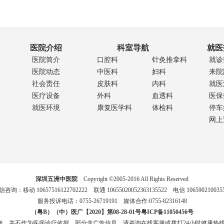
医院介绍
科室导航
就医
医院简介
口腔科
针灸推拿科
就诊
医院动态
中医科
妇科
来院
社会责任
皮肤科
内科
就医
医疗设备
外科
血透科
医保
就医环境
康复医学科
体检科
停车
网上
深圳五洲中医院
Copyright ©2005-2016 All Rights Reserved
咨询：移动 10657516122702222 联通 10655020052363135522 电信 106590210035
服务投诉电话：0755-26719191 媒体合作:0755-82316148
（粤B）（中）医广【2020】第08-28-01号
粤ICP备11050456号
，并不作为疾病诊疗依据，部分含广告信息。请咨询在线客服或拨打24小时健康热线：0755