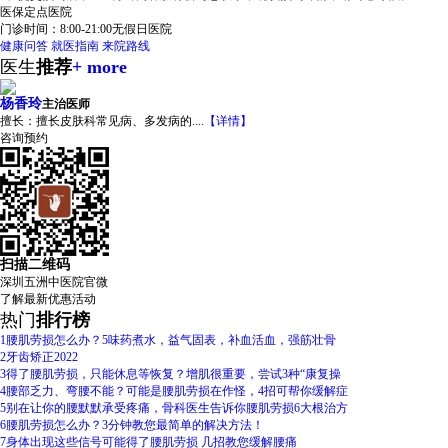
医保定点医院
门诊时间：
8:00-21:00
无假日医院
健康问答
就医指南
来院路线
医生
推荐
+ more
杨香玲
主治医师
擅长：
擅长皮肤科常见病、多发病的....
【详情】
咨询
预约
扫描二维码
深圳五洲中医院官微
了解
最新优惠活动
热门
排行榜
1
腰肌劳损怎么办？5味药煮水，益气固表，补血活血，强筋壮骨
2
牙齿矫正2022
3
得了腰肌劳损，只能休息等恢复？增肌很重要，尝试3种“康复操
4
腰部乏力、弯腰不能？可能是腰肌劳损在作怪，4招可帮你缓解症
5
别在让你的腰默默承受疼痛，骨科医生告诉你腰肌劳损6大根治方
6
腰肌劳损怎么办？3分钟教您最简单的解决方法！
7
身体出现这些信号可能得了腰肌劳损 几招教您缓解腰痛