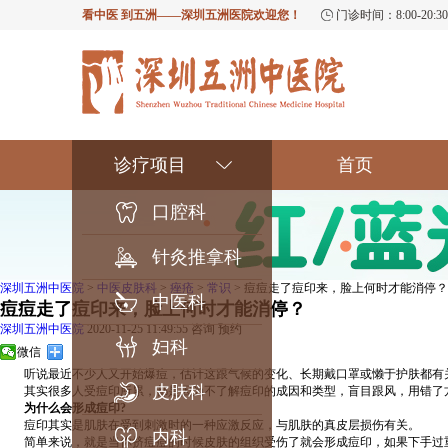
看中医 到五洲——深圳五洲医院欢迎您！
门诊时间：8:00-20
诊疗项目
首页
口腔科
针灸推拿科
深圳五洲中医院
>
中医皮肤科
>
痤疮
>
常识
> 痘痘走了痘印来，脸上何时才能消停？
中医科
痘痘走了痘印来，脸上何时才能消停？
深圳五洲中医院
2020-11-25 11:49:55
咨询
预约
妇科
微信
听说最近不少人又开始爆痘，估计这跟气候的变化、长期戴口罩或懒于护肤都有关
皮肤科
其实很多人受痘印所累，都是因为不了解痘印的成因和类型，盲目跟风，用错了
为什么会形成痘印?
痘印其实是肌肤在受到刺激时的一种应激反应，与肌肤的真皮层损伤有关。
内科
简单来说，就是当你挤痘痘的时候皮肤的组织受伤了就会形成痘印，如果下手过重