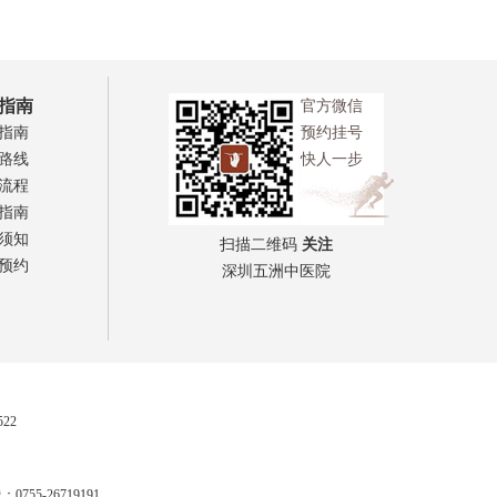
指南
官方微信
指南
预约挂号
路线
快人一步
流程
指南
须知
扫描二维码
关注
预约
深圳五洲中医院
522
-26719191