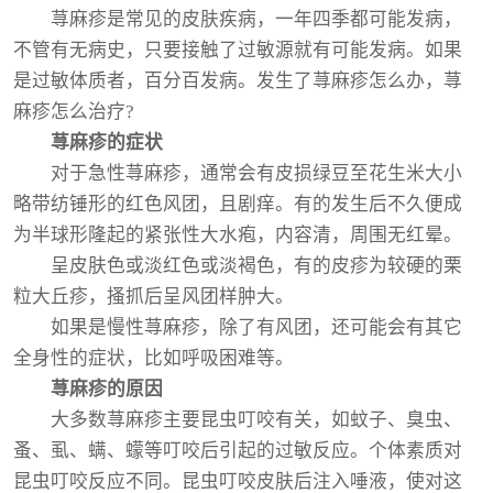
荨麻疹是常见的皮肤疾病，一年四季都可能发病，
不管有无病史，只要接触了过敏源就有可能发病。如果
是过敏体质者，百分百发病。发生了荨麻疹怎么办，荨
麻疹怎么治疗?
荨麻疹的症状
对于急性荨麻疹，通常会有皮损绿豆至花生米大小
略带纺锤形的红色风团，且剧痒。有的发生后不久便成
为半球形隆起的紧张性大水疱，内容清，周围无红晕。
呈皮肤色或淡红色或淡褐色，有的皮疹为较硬的栗
粒大丘疹，搔抓后呈风团样肿大。
如果是慢性荨麻疹，除了有风团，还可能会有其它
全身性的症状，比如呼吸困难等。
荨麻疹的原因
大多数荨麻疹主要昆虫叮咬有关，如蚊子、臭虫、
蚤、虱、螨、蠓等叮咬后引起的过敏反应。个体素质对
昆虫叮咬反应不同。昆虫叮咬皮肤后注入唾液，使对这