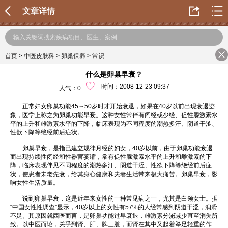
文章详情
首页
>
中医皮肤科
>
卵巢保养
>
常识
什么是卵巢早衰？
时间：2008-12-23 09:37
人气：
0
正常妇女卵巢功能45～50岁时才开始衰退，如果在40岁以前出现衰退迹
象，医学上称之为卵巢功能早衰。这种女性常伴有闭经或少经、促性腺激素水
平的上升和雌激素水平的下降，临床表现为不同程度的潮热多汗、阴道干涩、
性欲下降等绝经前后症状。
卵巢早衰，是指已建立规律月经的妇女，40岁以前，由于卵巢功能衰退
而出现持续性闭经和性器官萎缩，常有促性腺激素水平的上升和雌激素的下
降，临床表现伴见不同程度的潮热多汗、阴道干涩、性欲下降等绝经前后症
状，使患者未老先衰，给其身心健康和夫妻生活带来极大痛苦。卵巢早衰，影
响女性生活质量。
说到卵巢早衰，这是近年来女性的一种常见病之一，尤其是白领女士。据
“中国女性性调查”显示，40岁以上的女性有57%的人经常感到阴道干涩，润滑
不足。其原因就西医而言，是卵巢功能过早衰退，雌激素分泌减少直至消失所
致。以中医而论，关乎到肾、肝、脾三脏，而肾在其中又起着举足轻重的作