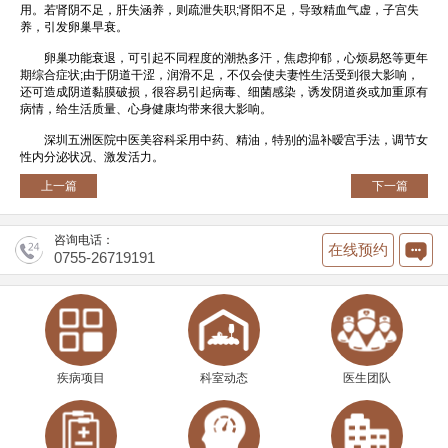
用。若肾阴不足，肝失涵养，则疏泄失职;肾阳不足，导致精血气虚，子宫失
养，引发卵巢早衰。
卵巢功能衰退，可引起不同程度的潮热多汗，焦虑抑郁，心烦易怒等更年
期综合症状;由于阴道干涩，润滑不足，不仅会使夫妻性生活受到很大影响，
还可造成阴道黏膜破损，很容易引起病毒、细菌感染，诱发阴道炎或加重原有
病情，给生活质量、心身健康均带来很大影响。
深圳五洲医院中医美容科采用中药、精油，特别的温补暧宫手法，调节女
性内分泌状况、激发活力。
上一篇
下一篇
咨询电话：
在线预约
0755-26719191
疾病项目
科室动态
医生团队