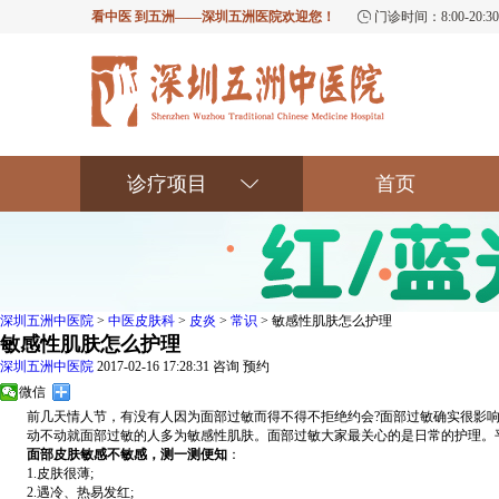
看中医 到五洲——深圳五洲医院欢迎您！
门诊时间：8:00-20
诊疗项目
首页
深圳五洲中医院
>
中医皮肤科
>
皮炎
>
常识
> 敏感性肌肤怎么护理
敏感性肌肤怎么护理
深圳五洲中医院
2017-02-16 17:28:31
咨询
预约
微信
前几天情人节，有没有人因为面部过敏而得不得不拒绝约会?面部过敏确实很影响
动不动就面部过敏的人多为敏感性肌肤。面部过敏大家最关心的是日常的护理。平
面部皮肤敏感不敏感，测一测便知
：
1.皮肤很薄;
2.遇冷、热易发红;