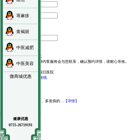
*
手机号码：
荨麻疹
*
预约项目：
黄褐斑
预约时间：
中医减肥
预约须知：
1、网络预约，优先就诊；
2、提交预约后，5-10分钟内客服将会与您联系，确认预约详情，请耐心等候。
中医美容
医保定点医院
门诊时间：
8:00-21:00
无假日医院
微商城优惠
健康问答
就医指南
来院路线
医生
推荐
+ more
杨香玲
主治医师
擅长：
擅长皮肤科常见病、多发病的....
【详情】
咨询
预约
1
健康优惠
0755-26719191