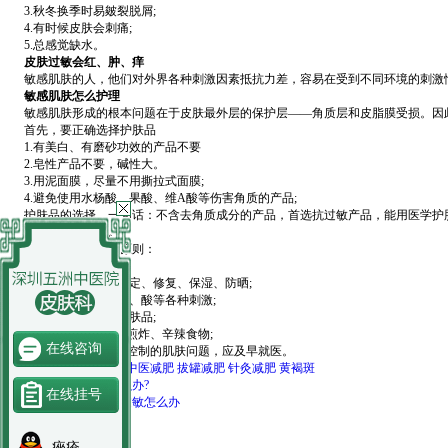
3.秋冬换季时易皴裂脱屑;
4.有时候皮肤会刺痛;
5.总感觉缺水。
皮肤过敏会红、肿、痒
敏感肌肤的人，他们对外界各种刺激因素抵抗力差，容易在受到不同环境的刺激
敏感肌肤怎么护理
敏感肌肤形成的根本问题在于皮肤最外层的保护层——角质层和皮脂膜受损。因此
首先，要正确选择护肤品
1.有美白、有磨砂功效的产品不要
2.皂性产品不要，碱性大。
3.用泥面膜，尽量不用撕拉式面膜;
4.避免使用水杨酸、果酸、维A酸等伤害角质的产品;
护肤品的选择，一句话：不含去角质成分的产品，首选抗过敏产品，能用医学护
其次，正确护理。
建议遵守如下基本原则：
1、洗脸水忌过烫;
1.护肤重点放在：镇定、修复、保湿、防晒;
2.避免阳光、冷、热、酸等各种刺激;
3.不要频繁地更换护肤品;
2、适当忌口，少吃煎炸、辛辣食物;
在线咨询
4如果已经出现不能控制的肌肤问题，应及早就医。
搜索热词：
中医皮肤病
中医减肥
拔罐减肥
针灸减肥
黄褐斑
上一篇
冬天皮肤干痒怎么办?
在线挂号
下一篇
春天一来皮肤就过敏怎么办
快速
预约
*
您的姓名：
痤疮