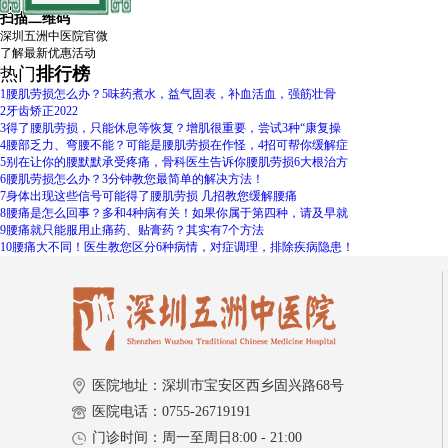
扫描二维码
深圳五洲中医院官微
了解
最新优惠活动
热门
排行榜
1
腰肌劳损怎么办？5味药煮水，益气固表，补血活血，强筋壮骨
2
牙齿矫正2022
3
得了腰肌劳损，只能休息等恢复？增肌很重要，尝试3种“康复操
4
腰部乏力、弯腰不能？可能是腰肌劳损在作怪，4招可帮你缓解症
5
别在让你的腰默默承受疼痛，骨科医生告诉你腰肌劳损6大根治方
6
腰肌劳损怎么办？3分钟教您最简单的解决方法！
7
身体出现这些信号可能得了腰肌劳损 几招教您缓解腰痛
8
腰痛是怎么回事？多和4种病有关！如果你属于第四种，请及早就
9
腰痛就只能服用止痛药、贴膏药？其实有7个方法
10
腰痛大不同！医生教您区分6种病情，对症调理，排除疾病隐患！
医院地址：深圳市宝安区西乡固兴路68号
医院电话：0755-26719191
门诊时间：周一至周日8:00 - 21:00